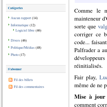
Catégories
Comme le 
mainteneur d'
Aucun rapport
(14)
sorte que
val
Informatique
(12)
Logiciel libre
(46)
corriger ce 
code... faisan
Divers
(46)
Politique/Médias
(48)
Palfrader a a
Photo
(17)
développeur
réinitialisés.
S'abonner
Fair play,
Lu
Fil des billets
même de ne pa
Fil des commentaires
Mise à jour
comment corri