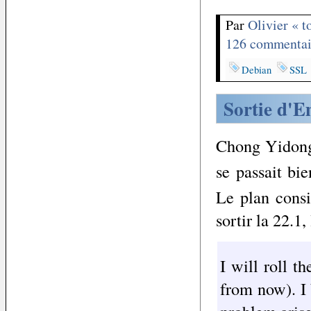
Par
Olivier « 
126 commentai
Debian
SSL
Sortie d'E
Chong Yidong 
se passait bie
Le plan consi
sortir la 22.1
I will roll t
from now). I 