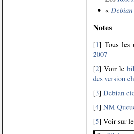
«
Debian 
Notes
[
1
] Tous les 
2007
[
2
] Voir le
bi
des version c
[
3
]
Debian et
[
4
]
NM Queue,
[
5
] Voir sur l