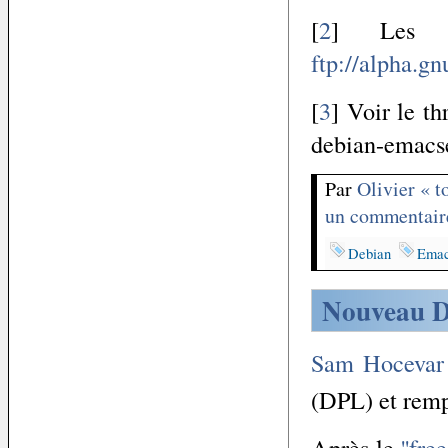
[
2
] Les v
ftp://alpha.g
[
3
] Voir le t
debian-emacs
Par
Olivier « 
un commentair
Debian
Ema
Nouveau D
Sam Hocevar
(DPL) et rem
Après le
''fre