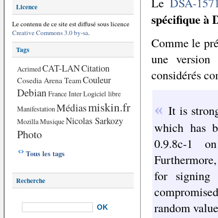
Le
DSA-1571
Licence
spécifique à 
Le contenu de ce site est diffusé sous licence
Creative Commons 3.0 by-sa
.
Comme le préci
Tags
une version 
CAT-LAN
Citation
Acrimed
considérés c
Couleur
Cosedia Arena Team
Debian
France Inter
Logiciel libre
miskin.fr
Médias
It is stro
Manifestation
Nicolas Sarkozy
Mozilla
Musique
which has b
Photo
0.9.8c-1 o
Tous les tags
Furthermore,
for signing
Recherche
compromised;
random value 