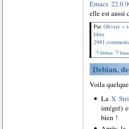
Emacs 22.0.9
elle est aussi
Par
Olivier « 
libre
2981 commenta
Debian
Ema
Debian, de
Voila quelques
La
X Str
intégré) 
bien !
Après la