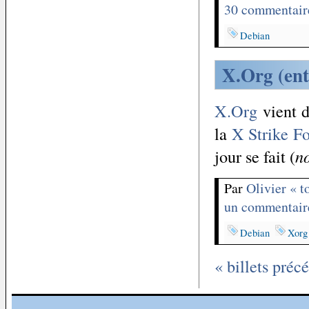
30 commentair
Debian
X.Org (en
X.Org
vient d
la
X Strike F
jour se fait (
n
Par
Olivier « 
un commentair
Debian
Xorg
« billets préc