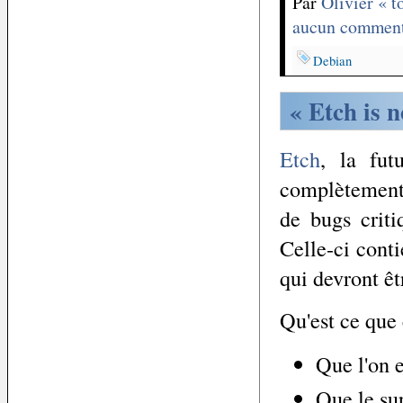
Par
Olivier « 
aucun comment
Debian
« Etch is 
Etch
, la fut
complètement 
de bugs criti
Celle-ci cont
qui devront êtr
Qu'est ce que 
Que l'on e
Que le sup