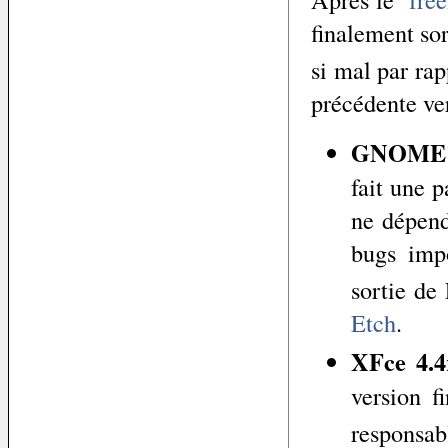
finalement sor
si mal par rap
précédente ver
GNOME 
fait une 
ne dépend
bugs impo
sortie de
Etch
.
XFce 4.4
version f
responsab