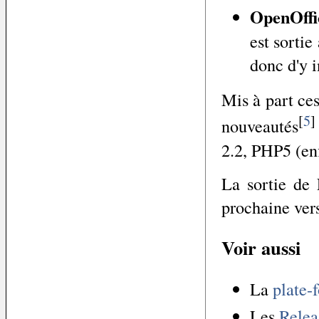
OpenOffi
est sortie
donc d'y 
Mis à part ces
[
5
]
nouveautés
2.2, PHP5 (enf
La sortie de
prochaine ver
Voir aussi
La
plate-
Les
Relea