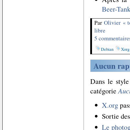
Beer-Tan
Par
Olivier « 
libre
5 commentaire
Debian
Xorg
Aucun rap
Dans le styl
catégorie
Auc
X.org
pas
Sortie de
Le photog