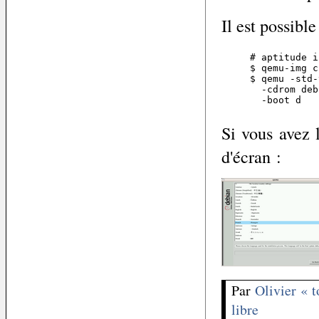
Il est possibl
# aptitude i
$ qemu-img c
$ qemu -std-
  -cdrom deb
  -boot d
Si vous avez l
d'écran :
Par
Olivier « 
libre