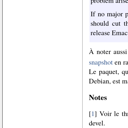
problem arise
If no major 
should cut 
release Emac
À noter auss
snapshot
en ra
Le paquet, qu
Debian, est m
Notes
[
1
] Voir le t
devel.