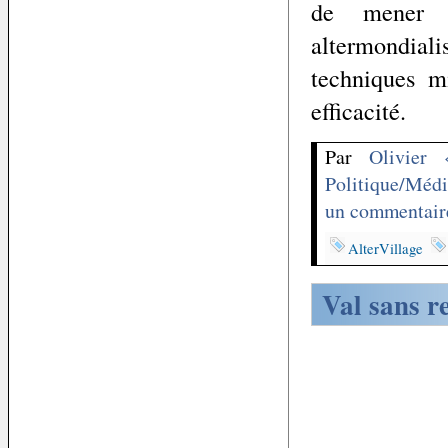
de mener d
altermondial
techniques m
efficacité.
Par
Olivier
Politique/Médi
un commentair
AlterVillage
Val sans r