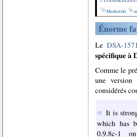
Mediawiki
m
Énorme fa
Le
DSA-1571
spécifique à 
Comme le préci
une version 
considérés c
It is stro
which has b
0.9.8c-1 o