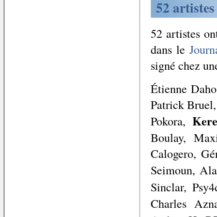
52 artistes
52 artistes on
dans le
Journ
signé chez une
Étienne Daho,
Patrick Bruel
Ker
Pokora,
Boulay, Max
Calogero, Gé
Seimoun, Al
Sinclar, Psy
Charles Azn