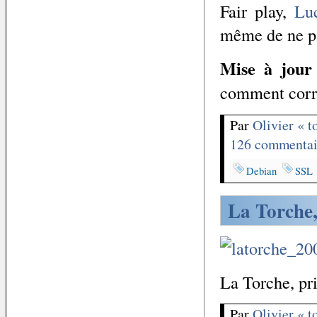
Fair play,
Lu
même de ne pa
Mise à jour
comment corri
Par
Olivier « 
126 commentai
Debian
SSL
La Torche,
La Torche, pr
Par
Olivier « 