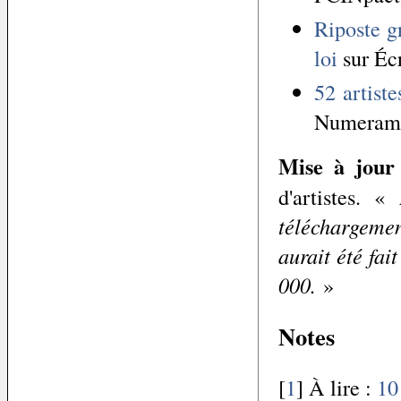
Riposte g
loi
sur Éc
52 artist
Numeram
Mise à jour
d'artistes. «
téléchargeme
aurait été fai
000.
»
Notes
[
1
] À lire :
10