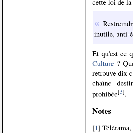
cette loi de l
Restreindr
inutile, anti-
Et qu'est ce 
Culture
? Que 
retrouve dix c
chaîne desti
[
3
]
prohibée
.
Notes
[
1
] Télérama,