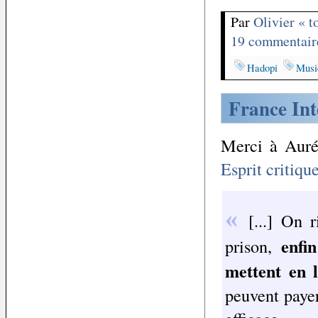
Par
Olivier « 
19 commentair
Hadopi
Musi
France Int
Merci à Aurél
Esprit critiqu
[...] On 
enfi
prison,
mettent en l
peuvent payer