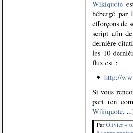
Wikiquote
est
hébergé par 
efforçons de 
script afin d
dernière citat
les 10 derniè
flux est :
http://ww
Si vous renco
part (en co
Wikiquote
, ...
Par
Olivier « 
5 commentaire