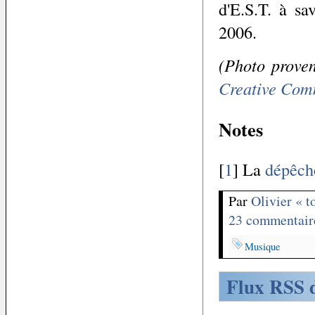
d'E.S.T. à sa
2006.
(Photo prove
Creative Com
Notes
[
1
] La
dépêch
Par
Olivier « 
23 commentair
Musique
Flux RSS d