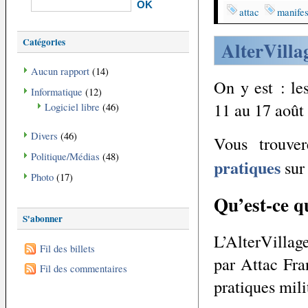
attac
manifes
Catégories
AlterVilla
Aucun rapport
(14)
On y est : l
Informatique
(12)
11 au 17 août 
Logiciel libre
(46)
Divers
(46)
Vous trouve
Politique/Médias
(48)
pratiques
sur 
Photo
(17)
Qu’est-ce q
S'abonner
L’AlterVillage
Fil des billets
par Attac Fran
Fil des commentaires
pratiques mili