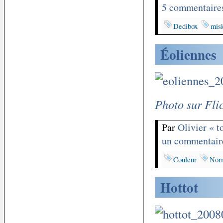
5 commentaire
Dedibox
misk
Éoliennes
Photo sur Fli
Par
Olivier « 
un commentair
Couleur
Nor
Hottot