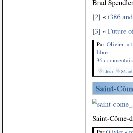
Brad Spendle
[
2
] «
i386 and
[
3
] «
Future o
Par
Olivier « 
libre
36 commentair
Linux
Sécuri
Saint-Côm
Saint-Côme-de
Par
Olivier « 