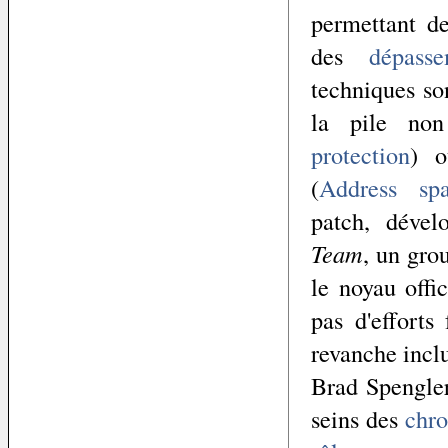
permettant de
des
dépass
techniques s
la pile non
protection
) o
(
Address spa
patch, déve
Team
, un gro
le noyau offic
pas d'efforts
revanche incl
Brad Spengler
seins des
chro