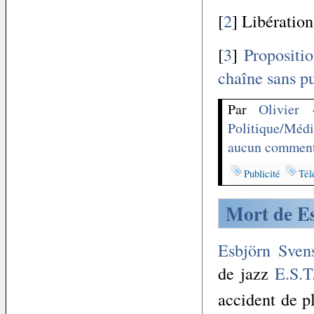
[
2
] Libératio
[
3
]
Propositi
chaîne sans pu
Par
Olivier
Politique/Médi
aucun comment
Publicité
Tél
Mort de E
Esbjörn Sven
de jazz
E.S.T
accident de 