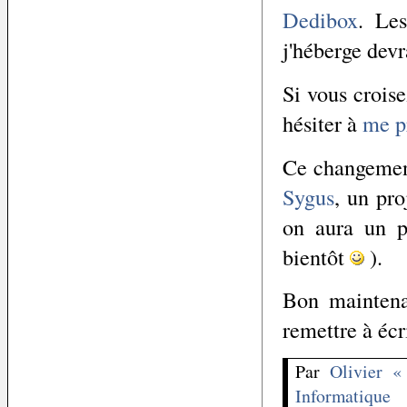
Dedibox
. Le
j'héberge devr
Si vous crois
hésiter à
me p
Ce changement
Sygus
, un pro
on aura un p
bientôt
).
Bon maintena
remettre à écri
Par
Olivier «
Informatique